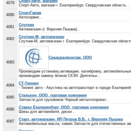
Спорт-Авто, магазин
4079
Спорт-Авто, магазин г. Екатеринбург, Свердловская область...
СпортГараж
4080
Автосервис...
Спутник
4081
Автомагазин (г. Верхняя Пышма)...
Спутник-М, автомагазин
4082
Спутник-М, автомагазин г. Екатеринбург, Свердловская область
Средуралмонтаж, ООО
4083
Производим установку,активацию, калибровку, автомобильных
производим замену блоков СКЗИ. Деятельн...
СТ-Тюнинг
4084
- Тюнинг авто - Акустика на автотранспорт в городе Екатеринбу
Сталькон, ООО, торговая компания
4085
Запчасти для грузовиков Черный металлопрокат...
Старко Екатеринбург, ООО, торговая компания
4086
Шины для автомобиля, диски...
Старт, автомагазин, ИП Петров В.В., г. Верхняя Пышма
4087
Автомобильные масла, химия Запчасти для отечественных ав