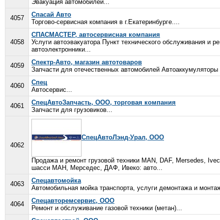
Эвакуация автомобилей...
Спасай Авто
4057
Торгово-сервисная компания в г.Екатеринбурге....
СПАСМАСТЕР, автосервисная компания
4058
Услуги автоэвакуатора Пункт технического обслуживания и р
автоэлектронники...
Спектр-Авто, магазин автотоваров
4059
Запчасти для отечественных автомобилей Автоаккумуляторы
Спец
4060
Автосервис...
СпецАвтоЗапчасть, ООО, торговая компания
4061
Запчасти для грузовиков...
СпецАвтоЛэнд-Урал, ООО
4062
Продажа и ремонт грузовой техники MAN, DAF, Mersedes, Ivec
шасси МАН, Мерседес, ДАФ, Ивеко: авто...
Спецавтомойка
4063
Автомобильная мойка транспорта, услуги демонтажа и монтажа
Спецавторемсервис, ООО
4064
Ремонт и обслуживание газовой техники (метан)...