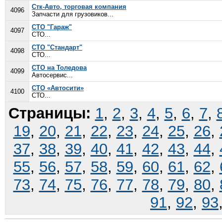
Стк-Авто, торговая компания
4096
Запчасти для грузовиков...
СТО "Гараж"
4097
СТО...
СТО "Стандарт"
4098
СТО...
СТО на Толедова
4099
Автосервис...
СТО «Автосити»
4100
СТО...
Страницы:
1
,
2
,
3
,
4
,
5
,
6
,
7
,
19
,
20
,
21
,
22
,
23
,
24
,
25
,
26
,
37
,
38
,
39
,
40
,
41
,
42
,
43
,
44
,
55
,
56
,
57
,
58
,
59
,
60
,
61
,
62
,
73
,
74
,
75
,
76
,
77
,
78
,
79
,
80
,
91
,
92
,
93