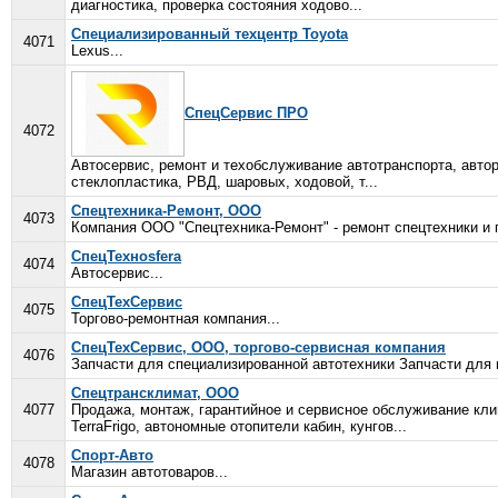
диагностика, проверка состояния ходово...
Специализированный техцентр Toyota
4071
Lexus...
СпецСервис ПРО
4072
Автосервис, ремонт и техобслуживание автотранспорта, автор
стеклопластика, РВД, шаровых, ходовой, т...
Спецтехника-Ремонт, ООО
4073
Компания ООО "Спецтехника-Ремонт" - ремонт спецтехники и п
СпецТехноsfera
4074
Автосервис...
СпецТехСервис
4075
Торгово-ремонтная компания...
СпецТехСервис, ООО, торгово-сервисная компания
4076
Запчасти для специализированной автотехники Запчасти для г
Спецтрансклимат, ООО
4077
Продажа, монтаж, гарантийное и сервисное обслуживание кл
TerraFrigo, автономные отопители кабин, кунгов...
Спорт-Авто
4078
Магазин автотоваров...